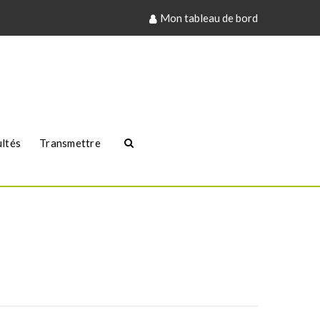
Mon tableau de bord
ultés
Transmettre
eil
CCI : Réunion d’info « 3-2-1 Créez ! » à Dammarie-les-Lys