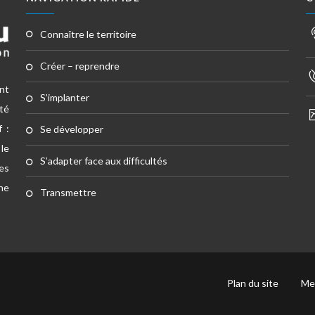
connaître le territoire
créer – reprendre
nt
s’implanter
té
f :
se développer
 le
s’adapter face aux difficultés
tes
he
transmettre
Plan du site
Me