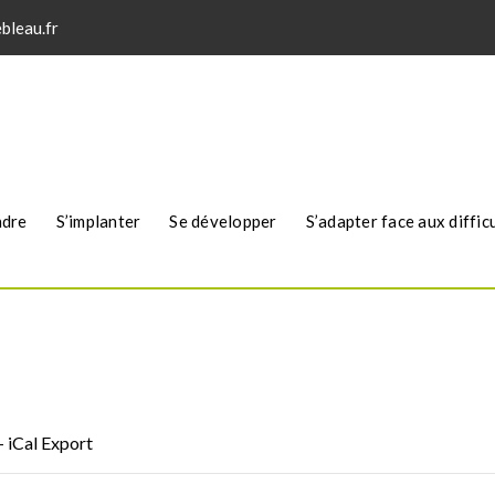
bleau.fr
ndre
S’implanter
Se développer
S’adapter face aux diffic
CRÉEZ ! » À DAMMARIE-LES-LYS
Accu
+ iCal Export