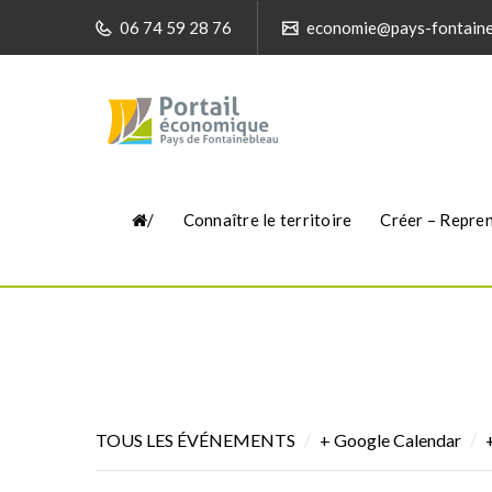
06 74 59 28 76
economie@pays-fontaine
/
Connaître le territoire
Créer – Repre
CCI : RÉUNION D’INFO « 3-2-1 
/
/
TOUS LES ÉVÉNEMENTS
+ Google Calendar