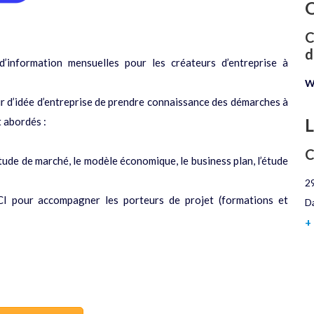
O
C
d
’information mensuelles pour les créateurs d’entreprise à
W
ur d’idée d’entreprise de prendre connaissance des démarches à
L
t abordés :
étude de marché, le modèle économique, le business plan, l’étude
2
CCI pour accompagner les porteurs de projet (formations et
D
+