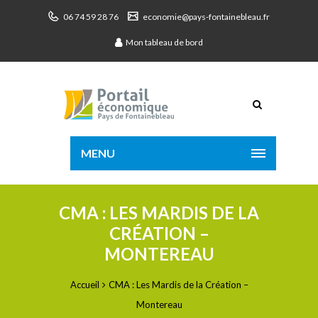
06 74 59 28 76
economie@pays-fontainebleau.fr
Mon tableau de bord
MENU
CMA : LES MARDIS DE LA
CRÉATION –
MONTEREAU
Accueil
CMA : Les Mardis de la Création –
Montereau