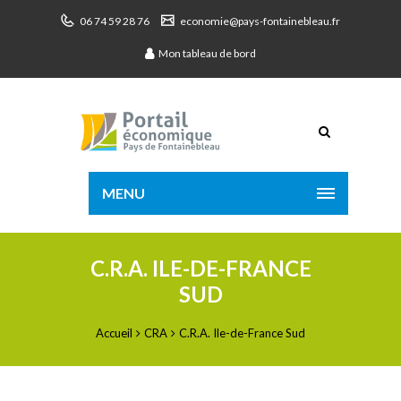
06 74 59 28 76
economie@pays-fontainebleau.fr
Mon tableau de bord
MENU
C.R.A. ILE-DE-FRANCE
SUD
Accueil
CRA
C.R.A. Ile-de-France Sud